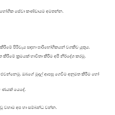
ාරිභෝගික සේවා කණ්ඩායම අමතන්න.
කිරීමේ පිරිවැය සඳහා පාරිභෝගිකයන් වගකිව යුතුය.
රීමේ ක්‍රමයක් භාවිතා කිරීම අපි නිර්දේශ කරමු.
පෑලක් එවන්නෙමු. ඔබගේ මුදල් ආපසු ගෙවීම අනුමත කිරීම හෝ
යව ණයක් යෙදේ.
 වූ වහාම අප හා සම්බන්ධ වන්න.