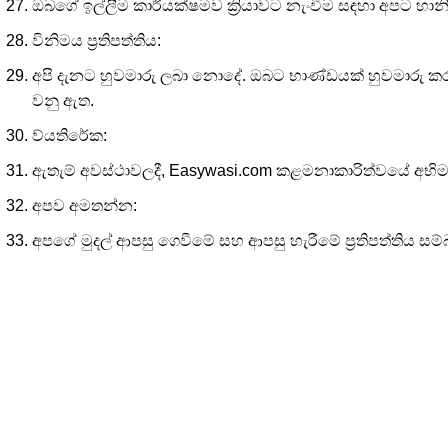
ඔබගේ ඉල්ලීම කාර්යක්ෂමව ක්‍රියාවට නැංවීම සඳහා අපට හානි
විනිමය ප්‍රතිපත්තිය:
අපි දැනට හුවමාරු ලබා නොදේ. ඔබට භාණ්ඩයක් හුවමාරු කර ග
වනු ඇත.
ව්යතිරේක:
ඇතැම් අවස්ථාවලදී, Easywasi.com කළමනාකාරිත්වයේ අභිමතය
අපව අමතන්න:
අපගේ මුදල් ආපසු ගෙවීමේ සහ ආපසු හැරීමේ ප්‍රතිපත්තිය සම