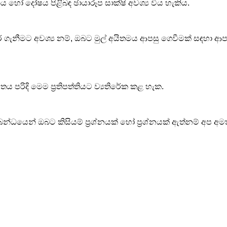
ය හෝ දෝෂය පිළිබඳ ඡායාරූප සාක්ෂි අවශ්‍ය විය හැකිය.
ැනීමට අවශ්‍ය නම්, ඔබට මුල් අයිතමය ආපසු ගෙවීමක් සඳහා ආපසු
 පරිදි මෙම ප්‍රතිපත්තියට ව්‍යතිරේක කළ හැක.
්බන්ධයෙන් ඔබට කිසියම් ප්‍රශ්නයක් හෝ ප්‍රශ්නයක් ඇත්නම් අප අ