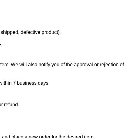
 shipped, defective product).
.
em. We will also notify you of the approval or rejection of
 within 7 business days.
r refund.
d and place a new order for the desired item.