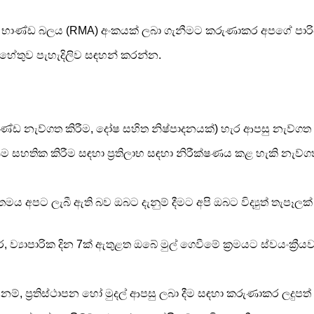
ෙළඳ භාණ්ඩ බලය (RMA) අංකයක් ලබා ගැනීමට කරුණාකර අපගේ ප
හේතුව පැහැදිලිව සඳහන් කරන්න.
.
භාණ්ඩ නැව්ගත කිරීම, දෝෂ සහිත නිෂ්පාදනයක්) හැර ආපසු නැව්ගත 
හතික කිරීම සඳහා ප්‍රතිලාභ සඳහා නිරීක්ෂණය කළ හැකි නැව්ගත කි
අයිතමය අපට ලැබී ඇති බව ඔබට දැනුම් දීමට අපි ඔබට විද්‍යුත් තැ
‍යාපාරික දින 7ක් ඇතුළත ඔබේ මුල් ගෙවීමේ ක්‍රමයට ස්වයංක්‍රී
, ප්‍රතිස්ථාපන හෝ මුදල් ආපසු ලබා දීම සඳහා කරුණාකර ලදුපත්