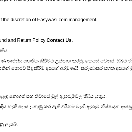
 at the discretion of Easywasi.com management.
fund and Return Policy
Contact Us
.
්තිය
ර්ණ තෘප්තිය සහතික කිරීමට උත්සාහ කරමු. කෙසේ වෙතත්, ඔබට නිෂ
රදරයකින් තොරව සිදු කිරීම අපගේ අරමුණයි. කරුණාකර පහත අපගේ මු
පැළඳ නොගත් සහ ඒවායේ මුල් ඇසුරුම්වල තිබිය යුතුය.
ිය හැකි ලෙස ලකුණු කර ඇති අයිතම වැනි ඇතැම් නිෂ්පාදන ආපසු
ගනු ලැබේ.