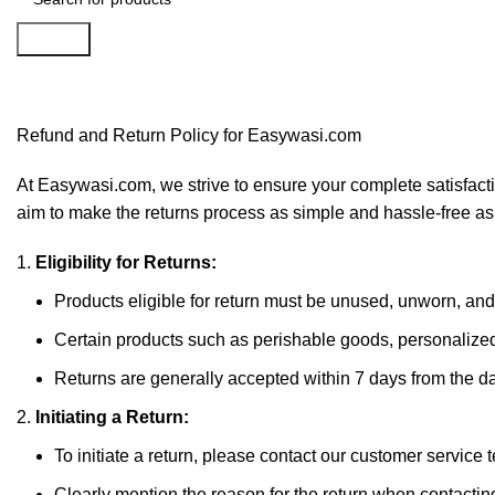
Search
Refund and Returns Policy
Refund and Return Policy for Easywasi.com
At Easywasi.com, we strive to ensure your complete satisfac
aim to make the returns process as simple and hassle-free a
Eligibility for Returns:
Products eligible for return must be unused, unworn, and 
Certain products such as perishable goods, personalized 
Returns are generally accepted within 7 days from the dat
Initiating a Return:
To initiate a return, please
contact
our customer service 
Clearly mention the reason for the return when contactin