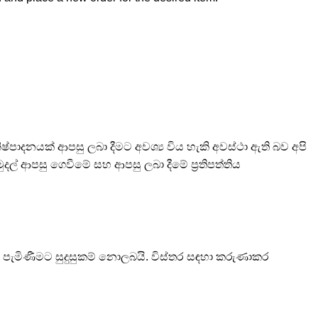
්පාදනයක් ආපසු ලබා දීමට අවශ්‍ය විය හැකි අවස්ථා ඇති බව අපි
දල් ආපසු ගෙවීමේ සහ ආපසු ලබා දීමේ ප්‍රතිපත්තිය
 පැමිණීමට සුදුසුකම් නොලබයි. විස්තර සඳහා කරුණාකර