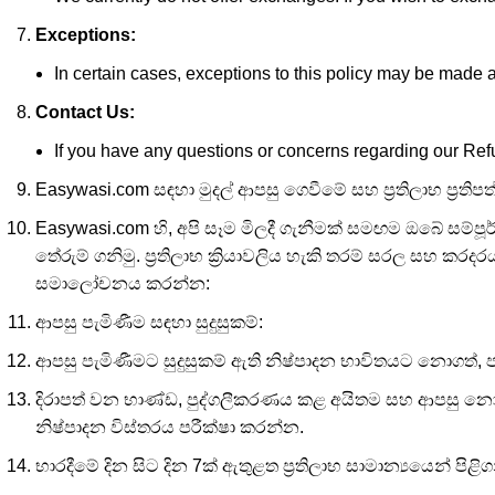
Exceptions:
In certain cases, exceptions to this policy may be made
Contact Us:
If you have any questions or concerns regarding our Re
Easywasi.com සඳහා මුදල් ආපසු ගෙවීමේ සහ ප්‍රතිලාභ ප්‍රතිපත
Easywasi.com හි, අපි සෑම මිලදී ගැනීමක් සමඟම ඔබේ සම්පූ
තේරුම් ගනිමු. ප්‍රතිලාභ ක්‍රියාවලිය හැකි තරම් සරල සහ ක
සමාලෝචනය කරන්න:
ආපසු පැමිණීම සඳහා සුදුසුකම්:
ආපසු පැමිණීමට සුදුසුකම් ඇති නිෂ්පාදන භාවිතයට නොගත්, 
දිරාපත් වන භාණ්ඩ, පුද්ගලීකරණය කළ අයිතම සහ ආපසු නොද
නිෂ්පාදන විස්තරය පරීක්ෂා කරන්න.
භාරදීමේ දින සිට දින 7ක් ඇතුළත ප්‍රතිලාභ සාමාන්‍යයෙන් පිළි