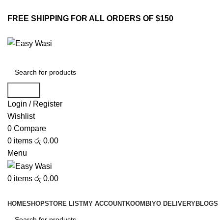
FREE SHIPPING FOR ALL ORDERS OF $150
Search
Login / Register
Wishlist
0
Compare
0
items
රු
0.00
Menu
0
items
රු
0.00
Browse Categories
HOME
SHOP
STORE LIST
MY ACCOUNT
KOOMBIYO DELIVERY
BLOGS 