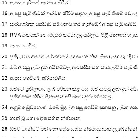
ආපසු හැරීමක් ආරම්භ කිරීම:
ආපසු පැමිණීමක් ආරම්භ කිරීම සඳහා, ආපසු පැමිණීමේ ව
පාරිභෝගික සේවාව සම්බන්ධ කර ගැනීමේදී ආපසු පැමිණීමට 
RMA අංකයක් නොමැතිව කරන ලද ප්‍රතිලාභ පිළි නොගත හැක
ආපසු යැවීම:
ප්‍රතිලාභය අපගේ පාර්ශවයේ දෝෂයක් නිසා මිස (උදා: වැරදි 
ඔබ ආපසු ලබා දුන් අයිතමවල ආරක්ෂිත සහ කාලෝචිත පැමිණීම ස
ආපසු ගෙවීමේ ක්රියාවලිය:
ඔබගේ ප්‍රතිලාභය ලැබී පරීක්‍ෂා කළ පසු, ඔබ ආපසු ලබා දුන් 
ප්‍රතික්ෂේප කිරීම පිළිබඳවද අපි ඔබට දන්වන්නෙමු.
අනුමත වුවහොත්, ඔබේ මුදල් ආපසු ගෙවීම සකසනු ලබන අතර, ව්
හානි වූ හෝ දෝෂ සහිත නිෂ්පාදන:
ඔබට හානියට පත් හෝ දෝෂ සහිත නිෂ්පාදනයක් ලැබෙන්නේ නම්