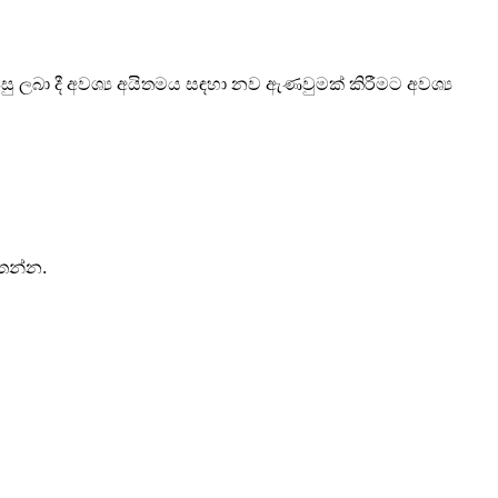
 ලබා දී අවශ්‍ය අයිතමය සඳහා නව ඇණවුමක් කිරීමට අවශ්‍ය
මතන්න.